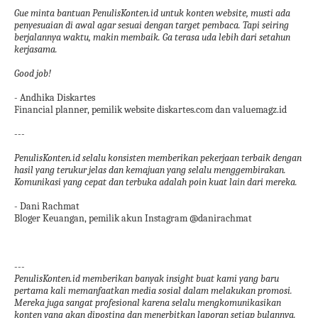
Gue minta bantuan PenulisKonten.id untuk konten website, musti ada
penyesuaian di awal agar sesuai dengan target pembaca. Tapi seiring
berjalannya waktu, makin membaik. Ga terasa uda lebih dari setahun
kerjasama.
Good job!
- Andhika Diskartes
Financial planner, pemilik website diskartes.com dan valuemagz.id
---
PenulisKonten.id selalu konsisten memberikan pekerjaan terbaik dengan
hasil yang terukur jelas dan kemajuan yang selalu menggembirakan.
Komunikasi yang cepat dan terbuka adalah poin kuat lain dari mereka.
- Dani Rachmat
Bloger Keuangan, pemilik akun Instagram @danirachmat
---
PenulisKonten.id memberikan banyak insight buat kami yang baru
pertama kali memanfaatkan media sosial dalam melakukan promosi.
Mereka juga sangat profesional karena selalu mengkomunikasikan
konten yang akan diposting dan menerbitkan laporan setiap bulannya.